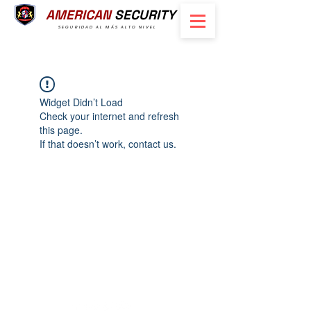
AMERICAN
SECURITY
SEGURIDAD AL MÁS ALTO NIVEL
Widget Didn’t Load
Check your internet and refresh
this page.
If that doesn’t work, contact us.
Tel.:
2224-0126
|
7862-5258
info@americansecurity.com
Calle Nueva No. 1 #3737 Colonia
Escalón,
San Salvador, El Salvador, C.A.