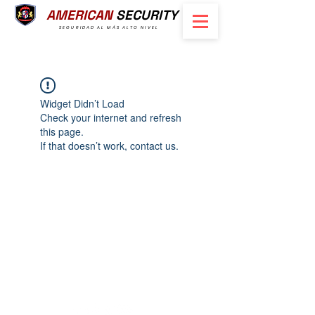
AMERICAN
SECURITY
SEGURIDAD AL MÁS ALTO NIVEL
Widget Didn’t Load
Check your internet and refresh
this page.
If that doesn’t work, contact us.
Tel.:
2224-0126
|
7862-5258
info@americansecurity.com
Calle Nueva No. 1 #3737 Colonia
Escalón,
San Salvador, El Salvador, C.A.