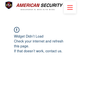
AMERICAN
SECURITY
SEGURIDAD AL MÁS ALTO NIVEL
Widget Didn’t Load
Check your internet and refresh
this page.
If that doesn’t work, contact us.
Tel.:
2224-0126
|
7862-5258
info@americansecurity.com
Calle Nueva No. 1 #3737 Colonia
Escalón,
San Salvador, El Salvador, C.A.